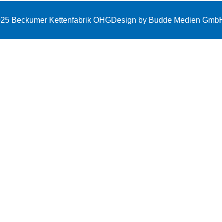
025 Beckumer Kettenfabrik OHG
Design by Budde Medien Gmb
ANFRAGE
KONTAKT