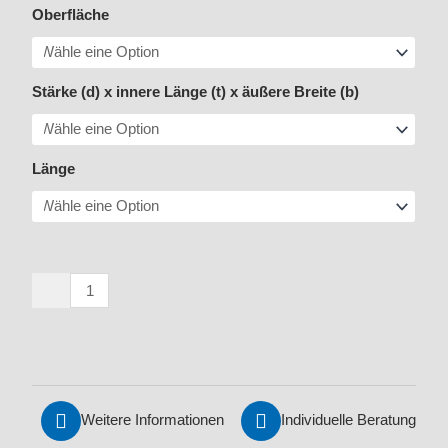
DIN
Oberfläche
5685
-
1
Stärke (d) x innere Länge (t) x äußere Breite (b)
/
Langgliedrige
C-
Länge
Gliederkette
Menge
Weitere Informationen
Individuelle Beratung