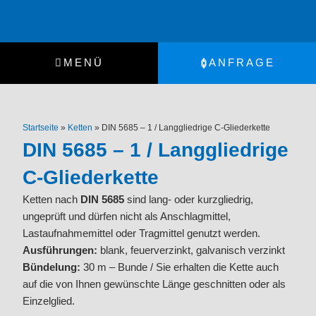
Zum
Inhalt
springen
MENÜ
ANFRAGE
Startseite
»
Ketten
»
DIN 5685 – 1 / Langgliedrige C-Gliederkette
DIN 5685 – 1 / Langgliedrige
C-Gliederkette
Ketten nach
DIN 5685
sind lang- oder kurzgliedrig,
ungeprüft und dürfen nicht als Anschlagmittel,
Lastaufnahmemittel oder Tragmittel genutzt werden.
Ausführungen:
blank, feuerverzinkt, galvanisch verzinkt
Bündelung:
30 m – Bunde / Sie erhalten die Kette auch
auf die von Ihnen gewünschte Länge geschnitten oder als
Einzelglied.