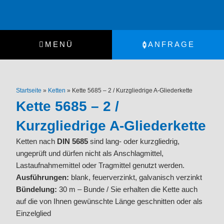
Zum
Inhalt
springen
MENÜ
ANFRAGE
Startseite
»
Ketten
»
Kette 5685 – 2 / Kurzgliedrige A-Gliederkette
Kette 5685 – 2 /
Kurzgliedrige A-Gliederkette
Ketten nach
DIN 5685
sind lang- oder kurzgliedrig,
ungeprüft und dürfen nicht als Anschlagmittel,
Lastaufnahmemittel oder Tragmittel genutzt werden.
Ausführungen:
blank, feuerverzinkt, galvanisch verzinkt
Bündelung:
30 m – Bunde / Sie erhalten die Kette auch
auf die von Ihnen gewünschte Länge geschnitten oder als
Einzelglied