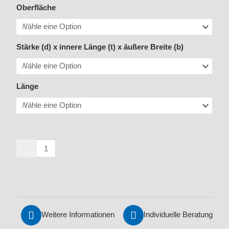
Kette
Oberfläche
5685
-
2
Stärke (d) x innere Länge (t) x äußere Breite (b)
/
Kurzgliedrige
A-
Länge
Gliederkette
Menge
Weitere Informationen
Individuelle Beratung