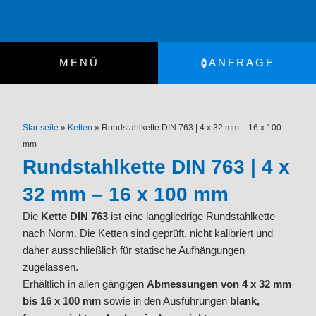
Zum
Inhalt
springen
MENÜ
ANFRAGE
Startseite
»
Ketten
»
Rundstahlkette DIN 763 | 4 x 32 mm – 16 x 100
mm
Rundstahlkette DIN 763 | 4 x
32 mm – 16 x 100 mm
Die
Kette DIN 763
ist eine langgliedrige Rundstahlkette
nach Norm. Die Ketten sind geprüft, nicht kalibriert und
daher ausschließlich für statische Aufhängungen
zugelassen.
Erhältlich in allen gängigen
Abmessungen von 4 x 32 mm
bis 16 x 100 mm
sowie in den Ausführungen
blank,