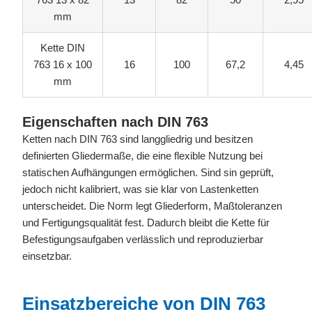
763 13 x 82
13
82
50
2,95
mm
Kette DIN
763 16 x 100
16
100
67,2
4,45
mm
Eigenschaften nach DIN 763
Ketten nach DIN 763 sind langgliedrig und besitzen
definierten Gliedermaße, die eine flexible Nutzung bei
statischen Aufhängungen ermöglichen. Sind sin geprüft,
jedoch nicht kalibriert, was sie klar von Lastenketten
unterscheidet. Die Norm legt Gliederform, Maßtoleranzen
und Fertigungsqualität fest. Dadurch bleibt die Kette für
Befestigungsaufgaben verlässlich und reproduzierbar
einsetzbar.
Einsatzbereiche von DIN 763