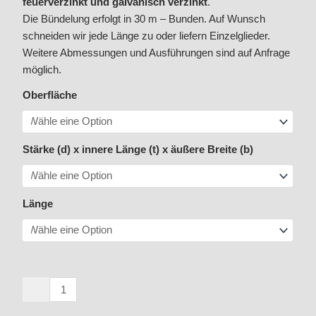
feuerverzinkt und galvanisch verzinkt
.
Die Bündelung erfolgt in 30 m – Bunden. Auf Wunsch
schneiden wir jede Länge zu oder liefern Einzelglieder.
Weitere Abmessungen und Ausführungen sind auf Anfrage
möglich.
Rundstahlkette
Oberfläche
DIN
763
|
Stärke (d) x innere Länge (t) x äußere Breite (b)
4
x
32
Länge
mm
-
16
x
100
mm
Menge