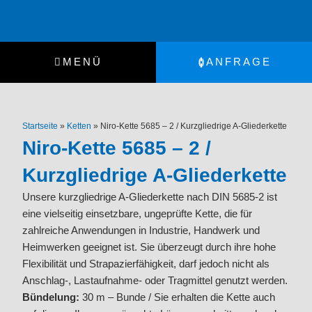
Zum
Inhalt
springen
MENÜ
ANFRAGE
Startseite
»
Ketten
»
Niro-Kette 5685 – 2 / Kurzgliedrige A-Gliederkette
Niro-Kette 5685 – 2 /
Kurzgliedrige A-Gliederkette
Unsere kurzgliedrige A-Gliederkette nach DIN 5685-2 ist
eine vielseitig einsetzbare, ungeprüfte Kette, die für
zahlreiche Anwendungen in Industrie, Handwerk und
Heimwerken geeignet ist. Sie überzeugt durch ihre hohe
Flexibilität und Strapazierfähigkeit, darf jedoch nicht als
Anschlag-, Lastaufnahme- oder Tragmittel genutzt werden.
Bündelung:
30 m – Bunde / Sie erhalten die Kette auch