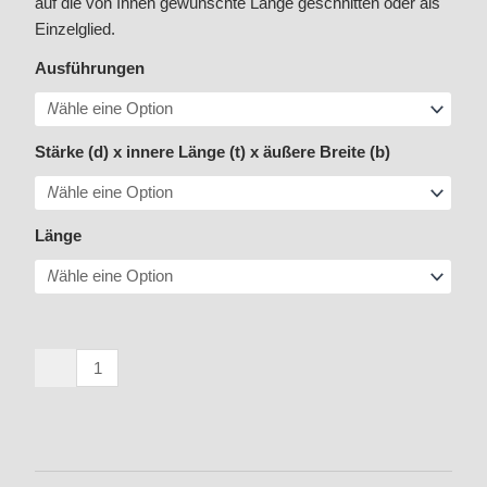
auf die von Ihnen gewünschte Länge geschnitten oder als
Einzelglied.
Niro-
Ausführungen
Kette
5685
-
Stärke (d) x innere Länge (t) x äußere Breite (b)
2
/
Kurzgliedrige
Länge
A-
Gliederkette
Menge